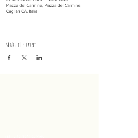
Piazza del Carmine, Piazza del Carmine,
Cagliari CA, Italia
Share this event
trenino
Cagliaritano
Concordia S.a.s.
Via Crispi 19, 09124 Cagliari (Italy)
VAT number
02400480923