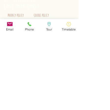
tel.
+39 3515262195
e-mail:
info@trenino.it
Privacy Policy
Cookie Policy
EN Privacy Policy
EN Cookie Policy
Email
Phone
Tour
Timetable
Do Not Sell My Personal Information