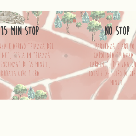
monthly schedules
15 min stop
no stop
nza e arrivo "Piazza del
partenza e arrivo
ine", sosta in "piazza
capolinea "Piazza 
pendenza" di 15 minuti,
carmine", per una d
durata giro 1 ora
totale del giro di ci
minuti.