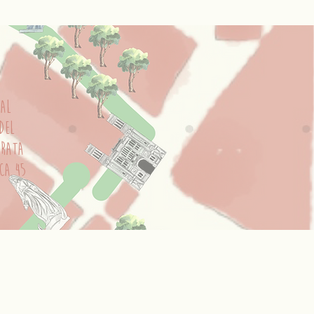
 al
del
urata
rca 45