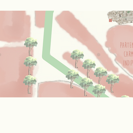
parte
carm
indi
trenino
Cagliaritano