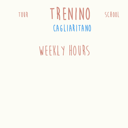
trenino
TOUR
school
cagliaritano
weekly hours