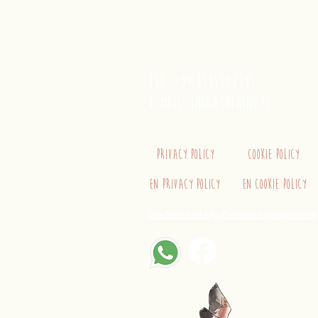
Concordia S.a.s.
Via Crispi 19, 09124 Cagliari (Ita
VAT number 02400480923
tel. +39 3515262195
e-mail:
info@trenino.it
Privacy Policy
Cookie Policy
EN Privacy Policy
EN Cookie Policy
Do Not Sell My Personal Information