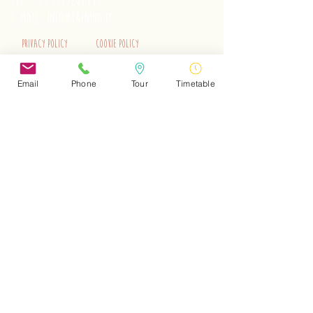
tel.
+39 3515262195
e-mail:
info@trenino.it
Privacy Policy
Cookie Policy
EN Privacy Policy
EN Cookie Policy
Email
Phone
Tour
Timetable
Do Not Sell My Personal Information