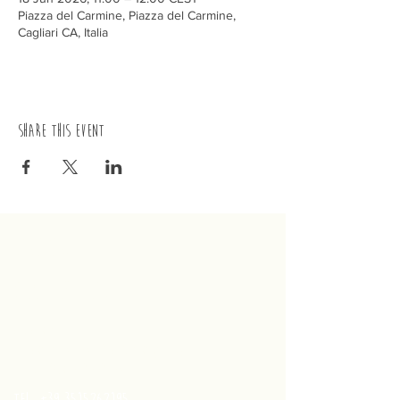
Piazza del Carmine, Piazza del Carmine,
Cagliari CA, Italia
Share this event
trenino
Cagliaritano
Concordia S.a.s.
Via Crispi 19, 09124 Cagliari (Italy)
VAT number
02400480923