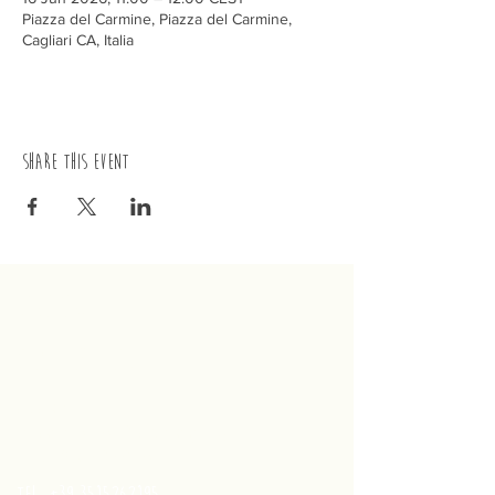
Piazza del Carmine, Piazza del Carmine,
Cagliari CA, Italia
Share this event
trenino
Cagliaritano
Concordia S.a.s.
Via Crispi 19, 09124 Cagliari (Italy)
VAT number
02400480923