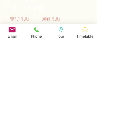
tel.
+39 3515262195
e-mail:
info@trenino.it
Privacy Policy
Cookie Policy
EN Privacy Policy
EN Cookie Policy
Email
Phone
Tour
Timetable
Do Not Sell My Personal Information