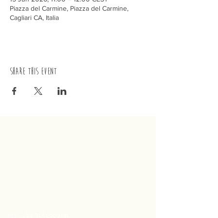
Piazza del Carmine, Piazza del Carmine,
Cagliari CA, Italia
Share this event
trenino
Cagliaritano
Concordia S.a.s.
Via Crispi 19, 09124 Cagliari (Italy)
VAT number
02400480923