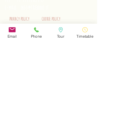
tel.
+39 3515262195
e-mail:
info@trenino.it
Privacy Policy
Cookie Policy
EN Privacy Policy
EN Cookie Policy
Email
Phone
Tour
Timetable
Do Not Sell My Personal Information