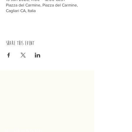
Piazza del Carmine, Piazza del Carmine,
Cagliari CA, Italia
Share this event
trenino
Cagliaritano
Concordia S.a.s.
Via Crispi 19, 09124 Cagliari (Italy)
VAT number
02400480923