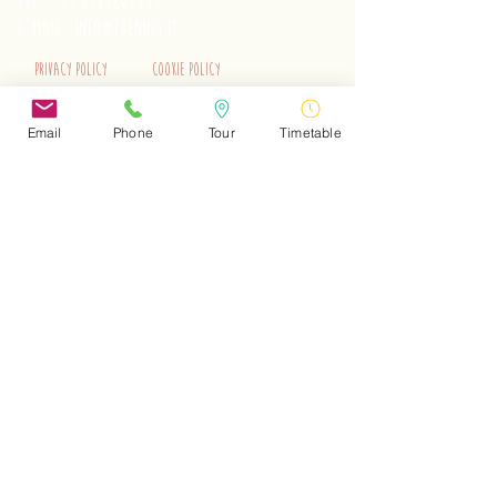
tel.
+39 3515262195
e-mail:
info@trenino.it
Privacy Policy
Cookie Policy
EN Privacy Policy
EN Cookie Policy
Email
Phone
Tour
Timetable
Do Not Sell My Personal Information