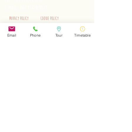
tel.
+39 3515262195
e-mail:
info@trenino.it
Privacy Policy
Cookie Policy
EN Privacy Policy
EN Cookie Policy
Email
Phone
Tour
Timetable
Do Not Sell My Personal Information