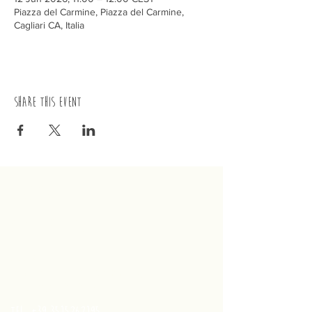
Piazza del Carmine, Piazza del Carmine,
Cagliari CA, Italia
Share this event
trenino
Cagliaritano
Concordia S.a.s.
Via Crispi 19, 09124 Cagliari (Italy)
VAT number
02400480923