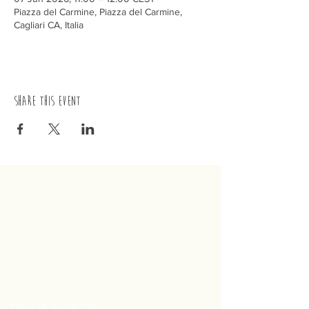
Piazza del Carmine, Piazza del Carmine,
Cagliari CA, Italia
Share this event
trenino
Cagliaritano
Concordia S.a.s.
Via Crispi 19, 09124 Cagliari (Italy)
VAT number
02400480923