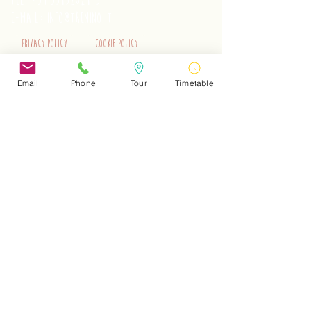
tel.
+39 3515262195
e-mail:
info@trenino.it
Privacy Policy
Cookie Policy
EN Privacy Policy
EN Cookie Policy
Email
Phone
Tour
Timetable
Do Not Sell My Personal Information