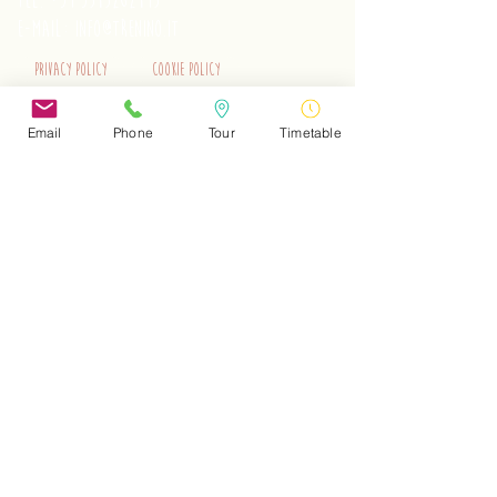
tel.
+39 3515262195
e-mail:
info@trenino.it
Privacy Policy
Cookie Policy
EN Privacy Policy
EN Cookie Policy
Email
Phone
Tour
Timetable
Do Not Sell My Personal Information