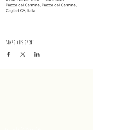
Piazza del Carmine, Piazza del Carmine,
Cagliari CA, Italia
Share this event
trenino
Cagliaritano
Concordia S.a.s.
Via Crispi 19, 09124 Cagliari (Italy)
VAT number
02400480923