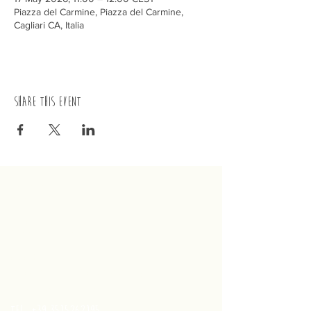
Piazza del Carmine, Piazza del Carmine,
Cagliari CA, Italia
Share this event
trenino
Cagliaritano
Concordia S.a.s.
Via Crispi 19, 09124 Cagliari (Italy)
VAT number
02400480923