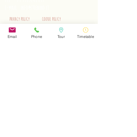
tel.
+39 3515262195
e-mail:
info@trenino.it
Privacy Policy
Cookie Policy
EN Privacy Policy
EN Cookie Policy
Email
Phone
Tour
Timetable
Do Not Sell My Personal Information