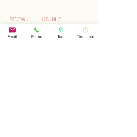
tel.
+39 3515262195
e-mail:
info@trenino.it
Privacy Policy
Cookie Policy
EN Privacy Policy
EN Cookie Policy
Email
Phone
Tour
Timetable
Do Not Sell My Personal Information