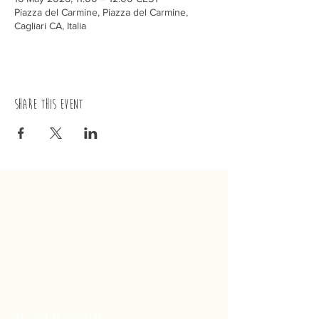
Piazza del Carmine, Piazza del Carmine,
Cagliari CA, Italia
Share this event
trenino
Cagliaritano
Concordia S.a.s.
Via Crispi 19, 09124 Cagliari (Italy)
VAT number
02400480923