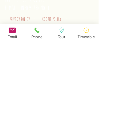
tel.
+39 3515262195
e-mail:
info@trenino.it
Privacy Policy
Cookie Policy
EN Privacy Policy
EN Cookie Policy
Email
Phone
Tour
Timetable
Do Not Sell My Personal Information