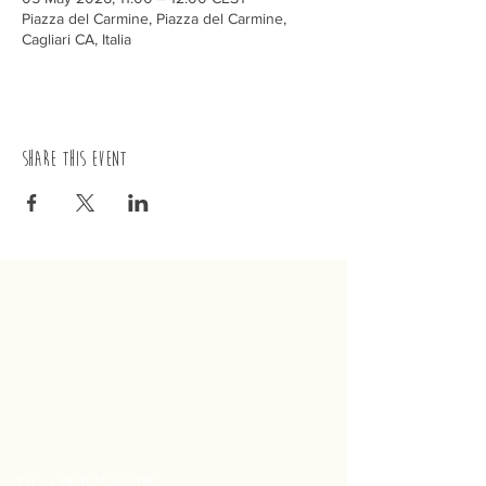
Piazza del Carmine, Piazza del Carmine,
Cagliari CA, Italia
Share this event
trenino
Cagliaritano
Concordia S.a.s.
Via Crispi 19, 09124 Cagliari (Italy)
VAT number
02400480923