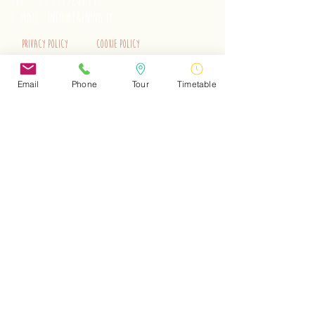
tel.
+39 3515262195
e-mail:
info@trenino.it
Privacy Policy
Cookie Policy
EN Privacy Policy
EN Cookie Policy
Email
Phone
Tour
Timetable
Do Not Sell My Personal Information