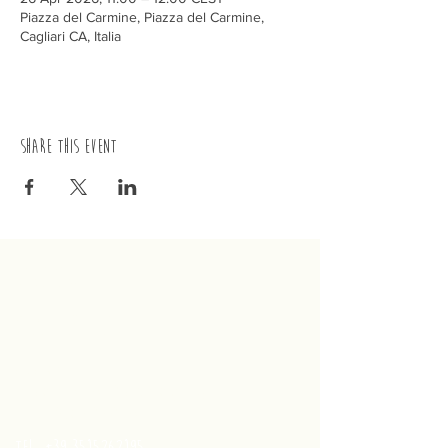
Piazza del Carmine, Piazza del Carmine,
Cagliari CA, Italia
Share this event
trenino
Cagliaritano
Concordia S.a.s.
Via Crispi 19, 09124 Cagliari (Italy)
VAT number
02400480923