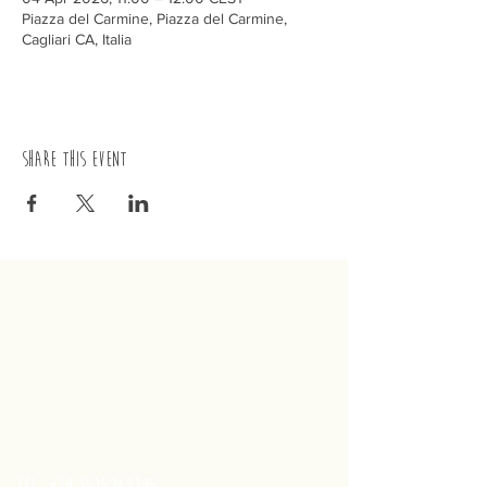
Piazza del Carmine, Piazza del Carmine,
Cagliari CA, Italia
Share this event
trenino
Cagliaritano
Concordia S.a.s.
Via Crispi 19, 09124 Cagliari (Italy)
VAT number
02400480923