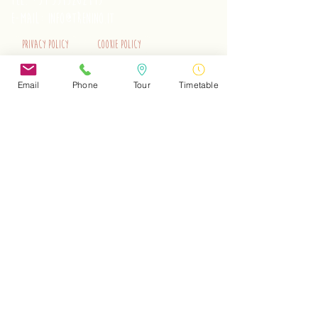
tel.
+39 3515262195
e-mail:
info@trenino.it
Privacy Policy
Cookie Policy
EN Privacy Policy
EN Cookie Policy
Email
Phone
Tour
Timetable
Do Not Sell My Personal Information