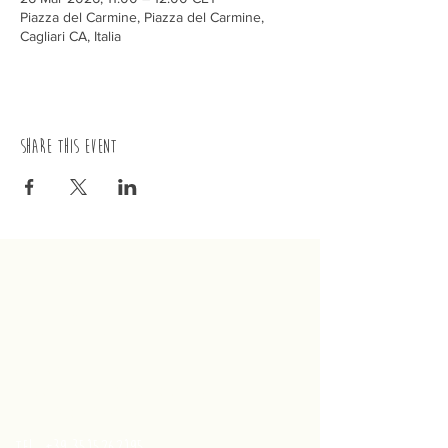
Piazza del Carmine, Piazza del Carmine,
Cagliari CA, Italia
Share this event
trenino
Cagliaritano
Concordia S.a.s.
Via Crispi 19, 09124 Cagliari (Italy)
VAT number
02400480923