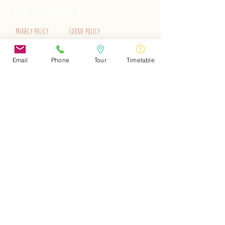
tel.
+39 3515262195
e-mail:
info@trenino.it
Privacy Policy
Cookie Policy
EN Privacy Policy
EN Cookie Policy
Email
Phone
Tour
Timetable
Do Not Sell My Personal Information