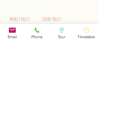
tel.
+39 3515262195
e-mail:
info@trenino.it
Privacy Policy
Cookie Policy
EN Privacy Policy
EN Cookie Policy
Email
Phone
Tour
Timetable
Do Not Sell My Personal Information