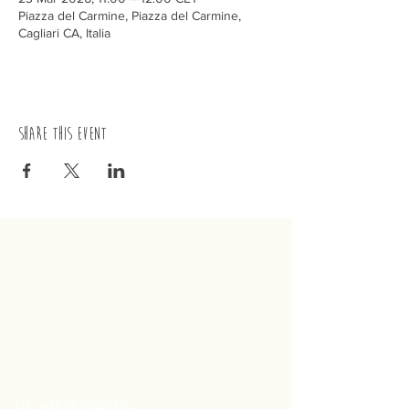
Piazza del Carmine, Piazza del Carmine,
Cagliari CA, Italia
Share this event
trenino
Cagliaritano
Concordia S.a.s.
Via Crispi 19, 09124 Cagliari (Italy)
VAT number
02400480923